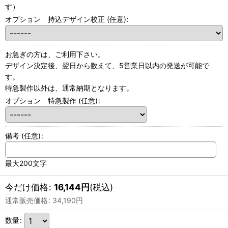
す）
オプション 持込デザイン校正
(任意)
:
お急ぎの方は、ご利用下さい。
デザイン決定後、翌日から数えて、5営業日以内の発送が可能で
す。
特急製作以外は、通常納期となります。
オプション 特急製作
(任意)
:
備考
(任意)
:
最大200文字
今だけ価格
:
16,144
円
(税込)
通常販売価格
:
34,190
円
数量
: