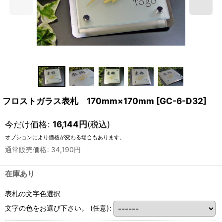
フロストガラス表札 170mm×170mm
[
GC-6-D32
]
今だけ価格
:
16,144
円
(税込)
オプションにより価格が変わる場合もあります。
通常販売価格
:
34,190
円
在庫あり
表札の文字色選択
文字の色をお選び下さい。
(任意)
: