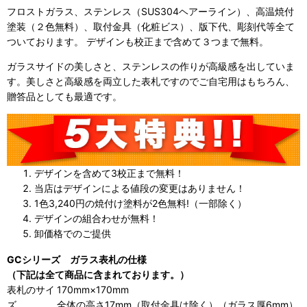
フロストガラス、ステンレス（SUS304ヘアーライン）、
高温焼付
塗装（２色無料）
、取付金具（化粧ビス）、版下代、彫刻代等全て
ついております。 デザインも校正まで含めて３つまで無料。
ガラスサイドの美しさと、ステンレスの作りが高級感を出していま
す。美しさと高級感を両立した表札ですのでご自宅用はもちろん、
贈答品としても最適です。
デザインを含めて3校正まで無料！
当店はデザインによる値段の変更はありません！
1色3,240円の焼付け塗料が2色無料!（一部除く）
デザインの組合わせが無料！
卸価格でのご提供
GCシリーズ ガラス表札の仕様
（下記は全て商品に含まれております。）
表札のサイ
170mm×170mm
ズ
全体の高さ17mm（取付金具は除く）（ガラス厚6mm）