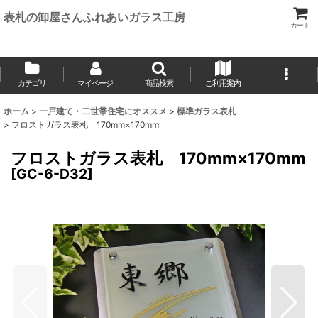
表札の卸屋さんふれあいガラス工房
カート
カテゴリ
マイページ
商品検索
ご利用案内
ホーム
>
一戸建て・二世帯住宅にオススメ
>
標準ガラス表札
>
フロストガラス表札 170mm×170mm
フロストガラス表札 170mm×170mm
[
GC-6-D32
]