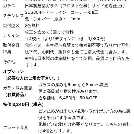
ガラス
日本製建築ガラス（フロスト仕様）
サイド透過仕上げ
SUS304ヘアーライン
コーナーR加工
ステンレス
色：シルバー 厚み： 1mm
焼付塗装
2色無料
校正を含めて3回まで
無料
デザイン
（4校正目より1デザインにつき、1,080円）
取付金具
化粧ビス 中空壁〜真壁まで接着剤不要で取り付け可能
特典
版下代、彫刻代、製作料も全てご購入代金に含みます。
材料は日本製の建築材料を全て使用。品質にも自信があ
その他
ります。
オプション
（必要な方はご用命下さい。）
ガラスの厚みを6mmから8mmへ変更
ガラス厚み変更
更に高級感と耐久性があります。
（お買得品）
通常価格 6,480円
50％OFF
特価 3,240円（税込）
ビス止めが出来ない場所へ取付けたい方の為に裏
側を平らにする金具です。
化粧ビスの数だけ必要となります。こちらの表札
フラット金具
は4個となります。